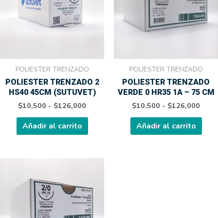
hasta
hasta
variantes.
varia
$126,000
$126
Las
Las
opciones
opci
se
se
pueden
pue
elegir
elegi
POLIESTER TRENZADO
POLIESTER TRENZADO
en
en
POLIESTER TRENZADO 2
POLIESTER TRENZADO
la
la
HS40 45CM (SUTUVET)
VERDE 0 HR35 1A – 75 CM
página
pági
$
10,500
-
$
126,000
$
10,500
-
$
126,000
de
de
producto
prod
Añadir al carrito
Añadir al carrito
Rango
Este
de
producto
precios:
tiene
desde
$10,500
múltiples
hasta
variantes.
$126,000