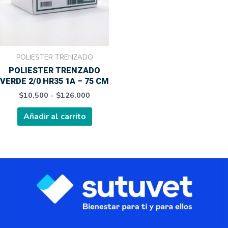
Las
opciones
se
pueden
elegir
POLIESTER TRENZADO
en
POLIESTER TRENZADO
la
VERDE 2/0 HR35 1A – 75 CM
página
$
10,500
-
$
126,000
de
producto
Añadir al carrito