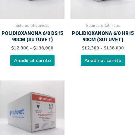
opciones
opci
se
se
pueden
pue
elegir
elegi
Suturas oftálmicas
Suturas oftálmicas
en
en
POLIDIOXANONA 6/0 DS15
POLIDIOXANONA 6/0 HR15
la
la
90CM (SUTUVET)
90CM (SUTUVET)
página
pági
$
12,300
-
$
138,000
$
12,300
-
$
138,000
de
de
producto
prod
Añadir al carrito
Añadir al carrito
Rango
Este
de
producto
precios:
tiene
desde
$10,100
múltiples
hasta
variantes.
$114,200
Las
opciones
se