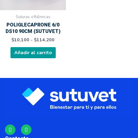
pueden
elegir
Suturas oftálmicas
en
POLIGLECAPRONE 6/0
la
DS10 90CM (SUTUVET)
página
$
10,100
-
$
114,200
de
producto
Añadir al carrito
F
I
a
n
c
s