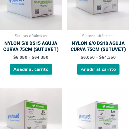
$64,350
$64,3
Las
Las
opciones
opci
se
se
pueden
pue
elegir
elegi
Suturas oftálmicas
Suturas oftálmicas
en
en
NYLON 5/0 DS15 AGUJA
NYLON 6/0 DS10 AGUJA
la
la
CURVA 75CM (SUTUVET)
CURVA 75CM (SUTUVET)
página
pági
$
6,050
-
$
64,350
$
6,050
-
$
64,350
de
de
producto
prod
Añadir al carrito
Añadir al carrito
Rango
Rang
Este
Este
de
de
producto
prod
precios:
preci
tiene
tien
desde
desd
$34,800
$34,
múltiples
múlt
hasta
hasta
variantes.
varia
$375,840
$375
Las
Las