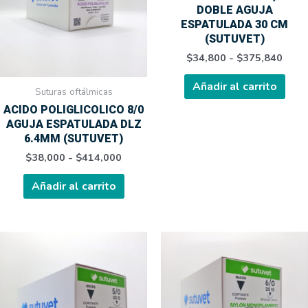
variantes.
varia
$414,000
$375
DOBLE AGUJA
Las
Las
ESPATULADA 30 CM
opciones
opci
(SUTUVET)
se
se
$
34,800
-
$
375,840
pueden
pue
elegir
elegi
Añadir al carrito
Suturas oftálmicas
en
en
ACIDO POLIGLICOLICO 8/0
la
la
AGUJA ESPATULADA DLZ
página
pági
6.4MM (SUTUVET)
de
de
$
38,000
-
$
414,000
producto
prod
Añadir al carrito
Rango
Rango
Este
Este
de
de
producto
prod
precios:
precio
tiene
tien
desde
desde
$6,050
$6,05
múltiples
múlt
hasta
hasta
variantes.
varia