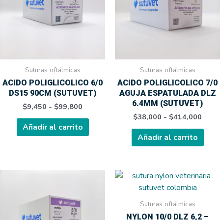
hasta
hasta
variantes.
varia
$99,800
$414
Las
Las
opciones
opci
se
se
pueden
pue
elegir
elegi
Suturas oftálmicas
Suturas oftálmicas
en
en
ACIDO POLIGLICOLICO 6/0
ACIDO POLIGLICOLICO 7/0
la
la
DS15 90CM (SUTUVET)
AGUJA ESPATULADA DLZ
página
pági
6.4MM (SUTUVET)
$
9,450
-
$
99,800
de
de
$
38,000
-
$
414,000
producto
prod
Añadir al carrito
Añadir al carrito
Rango
Rang
Este
Este
de
de
producto
prod
precios:
preci
tiene
tien
desde
desd
Suturas oftálmicas
$38,000
$34,
múltiples
múlt
NYLON 10/0 DLZ 6,2 –
hasta
hasta