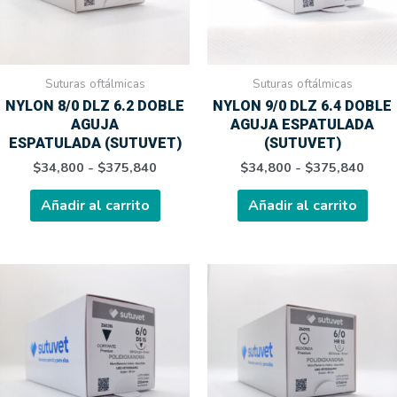
opciones
opci
se
se
pueden
pue
elegir
elegi
Suturas oftálmicas
Suturas oftálmicas
en
en
NYLON 8/0 DLZ 6.2 DOBLE
NYLON 9/0 DLZ 6.4 DOBLE
la
la
AGUJA
AGUJA ESPATULADA
página
pági
ESPATULADA (SUTUVET)
(SUTUVET)
de
de
$
34,800
-
$
375,840
$
34,800
-
$
375,840
producto
prod
Añadir al carrito
Añadir al carrito
Rango
Rang
Este
Este
de
de
producto
prod
precios:
preci
tiene
tien
desde
desd
$12,300
$12,
múltiples
múlt
hasta
hasta
variantes.
varia
$138,000
$138
Las
Las