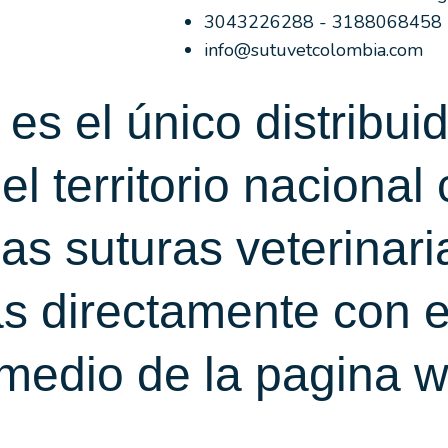
3043226288 - 3188068458
info@sutuvetcolombia.com
s el único distribuid
 territorio nacional
las suturas veterina
s directamente con e
 medio de la pagina 
.