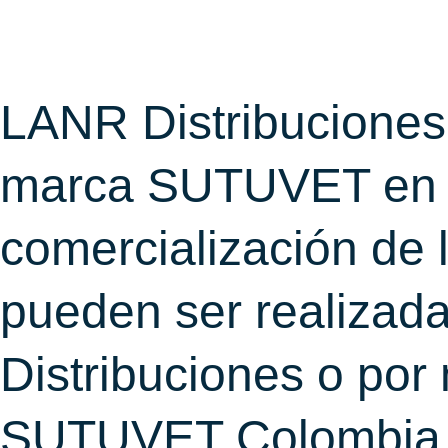
F
I
a
n
c
s
LANR Distribuciones e
e
t
marca SUTUVET en el
b
a
o
g
comercialización de 
o
r
pueden ser realizada
k
a
Distribuciones o por
m
SUTUVET Colombia