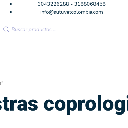
3043226288 - 3188068458
info@sutuvetcolombia.com
Búsqueda
de
productos
s”
tras coprolog