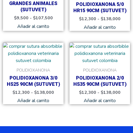
variantes.
variante
$107,500
$138,
GRANDES ANIMALES
POLIDIOXANONA 5/0
Las
Las
(SUTUVET)
HR15 90CM (SUTUVET)
opciones
opcione
$
9,500
-
$
107,500
$
12,300
-
$
138,000
se
se
Añadir al carrito
Añadir al carrito
pueden
pueden
elegir
elegir
en
en
Rango
Rang
Este
Este
de
de
la
la
producto
product
precios:
precio
página
página
tiene
tiene
desde
desde
de
de
$12,300
$12,3
múltiples
múltiple
POLIDIOXANONA
POLIDIOXANONA
hasta
hasta
producto
product
variantes.
variante
$138,000
$138,
POLIDIOXANONA 3/0
POLIDIOXANONA 2/0
Las
Las
HS25 90CM (SUTUVET)
HS35 90CM (SUTUVET)
opciones
opcione
$
12,300
-
$
138,000
$
12,300
-
$
138,000
se
se
Añadir al carrito
Añadir al carrito
pueden
pueden
elegir
elegir
en
en
la
la
página
página