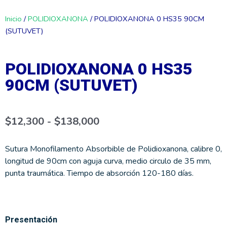
Inicio
/
POLIDIOXANONA
/ POLIDIOXANONA 0 HS35 90CM
(SUTUVET)
POLIDIOXANONA 0 HS35
90CM (SUTUVET)
Rango
$
12,300
-
$
138,000
de
precios:
desde
$12,300
Sutura Monofilamento Absorbible de Polidioxanona, calibre 0,
hasta
longitud de 90cm con aguja curva, medio circulo de 35 mm,
$138,000
punta traumática. Tiempo de absorción 120-180 días.
POLIDIOXANONA
Presentación