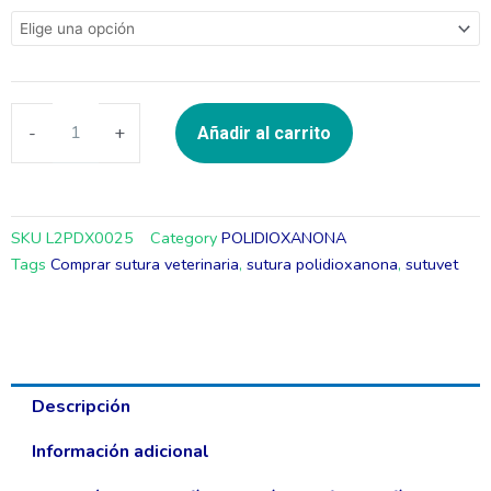
0
HS35
90CM
(SUTUVET)
-
+
Añadir al carrito
cantidad
SKU
L2PDX0025
Category
POLIDIOXANONA
Tags
Comprar sutura veterinaria
,
sutura polidioxanona
,
sutuvet
Descripción
Información adicional