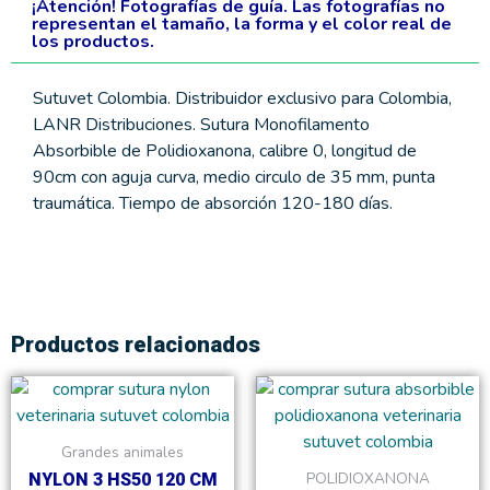
¡Atención! Fotografías de guía. Las fotografías no
representan el tamaño, la forma y el color real de
los productos.
Sutuvet Colombia. Distribuidor exclusivo para Colombia,
LANR Distribuciones. Sutura Monofilamento
Absorbible de Polidioxanona, calibre 0, longitud de
90cm con aguja curva, medio circulo de 35 mm, punta
traumática. Tiempo de absorción 120-180 días.
Productos relacionados
Rango
Rang
Este
Este
de
de
producto
product
precios:
precio
tiene
tiene
desde
desde
Grandes animales
$9,500
$12,3
múltiples
múltiple
POLIDIOXANONA
NYLON 3 HS50 120 CM
hasta
hasta