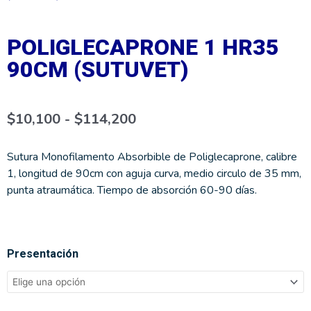
POLIGLECAPRONE 1 HR35
90CM (SUTUVET)
Rango
$
10,100
-
$
114,200
de
precios:
desde
$10,100
Sutura Monofilamento Absorbible de Poliglecaprone, calibre
hasta
1, longitud de 90cm con aguja curva, medio circulo de 35 mm,
$114,200
punta atraumática. Tiempo de absorción 60-90 días.
POLIGLECAPRONE
Presentación
1
HR35