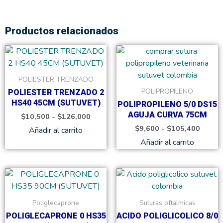
Productos relacionados
Rango
Rango
Este
Este
de
de
producto
product
precios:
precio
tiene
tiene
desde
desde
POLIESTER TRENZADO
$10,500
$9,60
múltiples
múltiple
POLIPROPILENO
POLIESTER TRENZADO 2
hasta
hasta
variantes.
variante
$126,000
$105,
HS40 45CM (SUTUVET)
POLIPROPILENO 5/0 DS15
Las
Las
AGUJA CURVA 75CM
$
10,500
-
$
126,000
opciones
opcione
$
9,600
-
$
105,400
Añadir al carrito
se
se
Añadir al carrito
pueden
pueden
elegir
elegir
en
en
Rango
Rang
Este
Este
de
de
la
la
producto
product
precios:
precio
página
página
tiene
tiene
desde
desde
Poliglecaprone
Suturas oftálmicas
de
de
$10,100
$38,0
múltiples
múltiple
POLIGLECAPRONE 0 HS35
ACIDO POLIGLICOLICO 8/0
hasta
hasta
producto
product
variantes.
variante