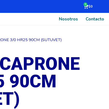
Cart
$
0
Nosotros
Contacto
ONE 3/0 HR25 90CM (SUTUVET)
ECAPRONE
5 90CM
T)