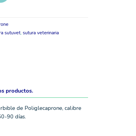
rone
ra sutuvet
,
sutura veterinaria
os productos.
bible de Poliglecaprone, calibre
60-90 días.