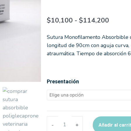
Rango
$
10,100
-
$
114,200
de
precios
desde
$10,1
Sutura Monofilamento Absorbible de
hasta
$114,
longitud de 90cm con aguja curva,
atraumática. Tiempo de absorción 6
POLIGLECAPRONE
Presentación
3/0
HR25
90CM
(SUTUVET)
cantidad
-
+
Añadir al carri