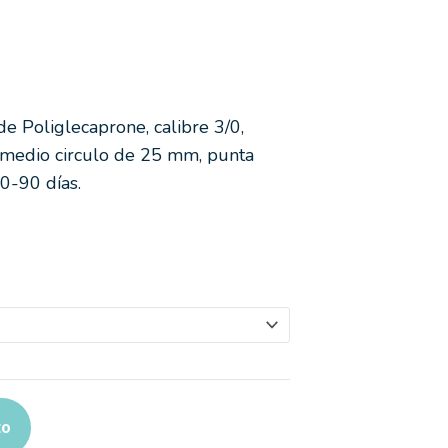
:
00
 Poliglecaprone, calibre 3/0,
200
 medio circulo de 25 mm, punta
0-90 días.
to