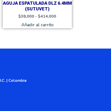
página
AGUJA ESPATULADA DLZ 6.4MM
de
(SUTUVET)
producto
$
38,000
-
$
414,000
Añadir al carrito
.C. | Colombia