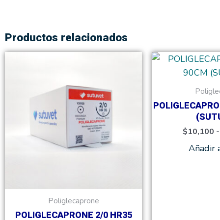
Productos relacionados
Rango
Este
de
producto
precios:
tiene
desde
Poligl
$10,100
múltiples
POLIGLECAPRO
hasta
variantes.
(SUT
$114,200
Las
$
10,100
-
opciones
Añadir a
se
pueden
elegir
en
Poliglecaprone
la
POLIGLECAPRONE 2/0 HR35