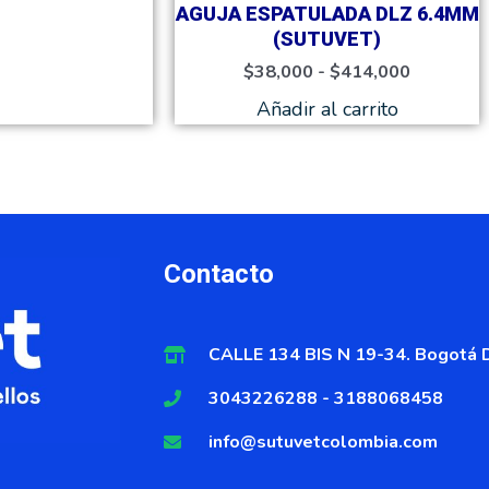
página
página
AGUJA ESPATULADA DLZ 6.4MM
de
de
(SUTUVET)
producto
producto
$
38,000
-
$
414,000
Añadir al carrito
Contacto
CALLE 134 BIS N 19-34. Bogotá D
3043226288 - 3188068458
info@sutuvetcolombia.com