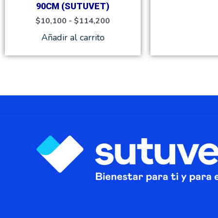
página
90CM (SUTUVET)
de
$
10,100
-
$
114,200
producto
Añadir al carrito