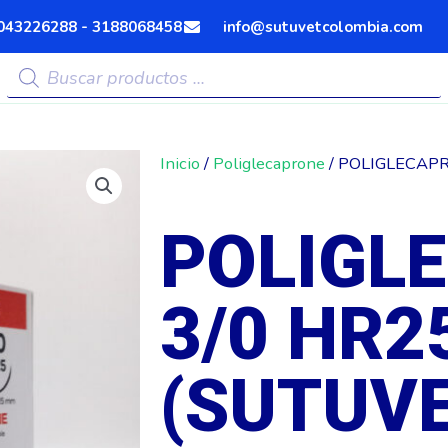
043226288 - 3188068458
info@sutuvetcolombia.com
Búsqueda
de
productos
Inicio
/
Poliglecaprone
/ POLIGLECAPR
POLIGL
3/0 HR2
(SUTUVE