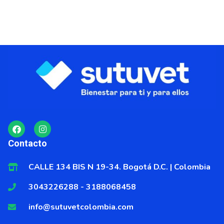
F
I
a
n
c
s
Contacto
e
t
b
a
o
g
CALLE 134 BIS N 19-34. Bogotá D.C. | Colombia
o
r
k
a
3043226288 - 3188068458
m
info@sutuvetcolombia.com
LANR Distribuciones es el único distribuidor autorizado de la