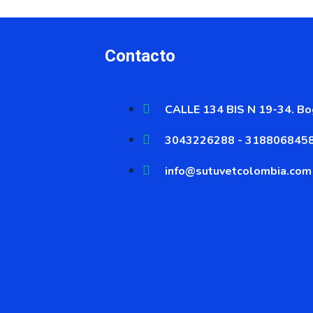
Contacto
CALLE 134 BIS N 19-34. Bog
3043226288 - 318806845
info@sutuvetcolombia.com
s el único distribuid
 territorio nacional