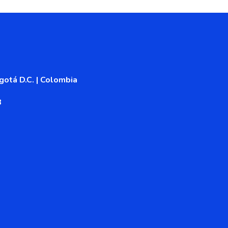
otá D.C. | Colombia
8
or autorizado de la
 colombiano. La