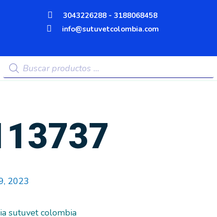
3043226288 - 3188068458
info@sutuvetcolombia.com
Búsqueda
de
productos
113737
9, 2023