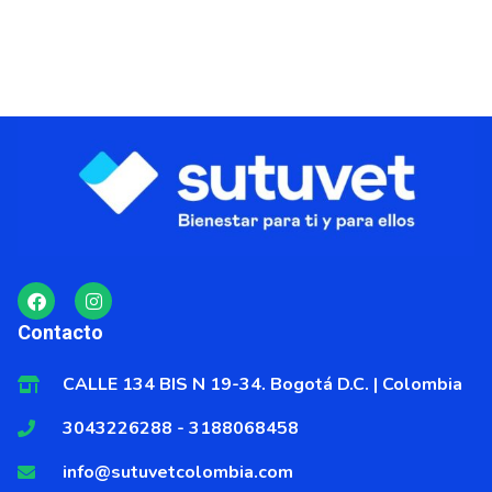
F
I
a
n
c
s
Contacto
e
t
b
a
o
g
CALLE 134 BIS N 19-34. Bogotá D.C. | Colombia
o
r
k
a
3043226288 - 3188068458
m
info@sutuvetcolombia.com