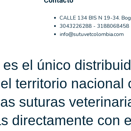
Contacto
CALLE 134 BIS N 19-34. Bogo
3043226288 - 3188068458
info@sutuvetcolombia.com
s el único distribuid
 territorio nacional
las suturas veterina
s directamente con e