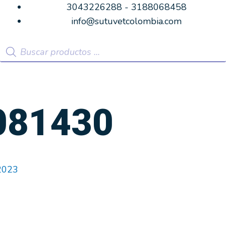
3043226288 - 3188068458
info@sutuvetcolombia.com
Búsqueda
de
productos
081430
 2023