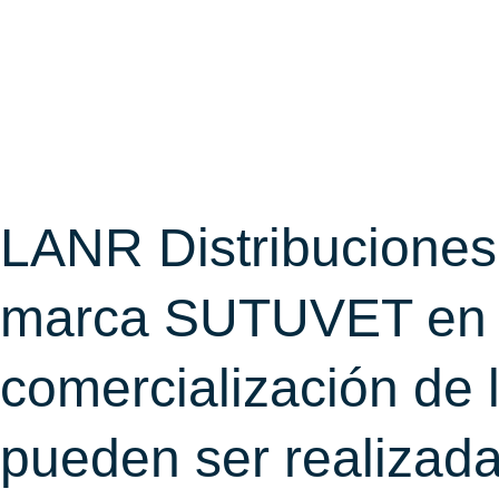
F
I
a
n
c
s
e
t
LANR Distribuciones e
b
a
marca SUTUVET en el
o
g
comercialización de 
o
r
pueden ser realizada
k
a