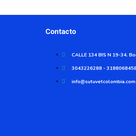
Contacto
CALLE 134 BIS N 19-34. Bog
3043226288 - 318806845
info@sutuvetcolombia.com
s el único distribuid
 territorio nacional