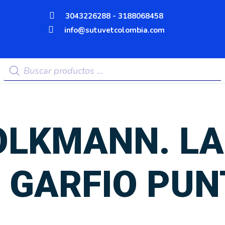
3043226288 - 3188068458
info@sutuvetcolombia.com
Búsqueda
de
productos
OLKMANN. L
N GARFIO PUN