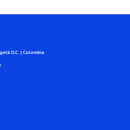
otá D.C. | Colombia
8
or autorizado de la
 colombiano. La