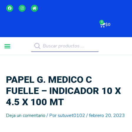
Ir
F
I
H
al
a
n
o
c
s
m
contenido
e
t
e
b
a
Cart
o
g
$
0
o
r
k
a
m
Menu
Búsqueda
de
productos
PAPEL G. MEDICO C
FUELLE – INDICADOR 10 X
4.5 X 100 MT
Deja un comentario
/ Por
sutuvet0102
/
febrero 20, 2023