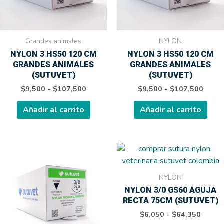
opciones
opci
se
se
pueden
pue
elegir
elegi
Grandes animales
NYLON
en
en
NYLON 3 HS50 120 CM
NYLON 3 HS50 120 CM
la
la
GRANDES ANIMALES
GRANDES ANIMALES
página
pági
(SUTUVET)
(SUTUVET)
de
de
$
9,500
-
$
107,500
$
9,500
-
$
107,500
producto
prod
Añadir al carrito
Añadir al carrito
Rango
Rango
Este
Este
de
de
producto
prod
precios:
precio
tiene
tien
desde
desde
NYLON
$6,050
$6,05
múltiples
múlt
NYLON 3/0 GS60 AGUJA
hasta
hasta
variantes.
varia
$64,350
$64,3
RECTA 75CM (SUTUVET)
Las
Las
$
6,050
-
$
64,350
opciones
opci