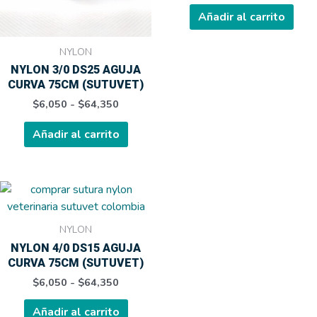
se
se
Añadir al carrito
pueden
pue
elegir
elegi
NYLON
en
en
NYLON 3/0 DS25 AGUJA
la
la
CURVA 75CM (SUTUVET)
página
pági
$
6,050
-
$
64,350
de
de
producto
prod
Añadir al carrito
Rango
Este
de
producto
precios:
tiene
desde
NYLON
$6,050
múltiples
NYLON 4/0 DS15 AGUJA
hasta
variantes.
$64,350
CURVA 75CM (SUTUVET)
Las
$
6,050
-
$
64,350
opciones
se
Añadir al carrito