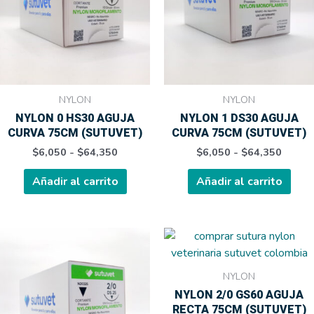
hasta
hasta
variantes.
varia
$64,350
$64,3
Las
Las
opciones
opci
se
se
pueden
pue
elegir
elegi
NYLON
NYLON
en
en
NYLON 0 HS30 AGUJA
NYLON 1 DS30 AGUJA
la
la
CURVA 75CM (SUTUVET)
CURVA 75CM (SUTUVET)
página
pági
$
6,050
-
$
64,350
$
6,050
-
$
64,350
de
de
producto
prod
Añadir al carrito
Añadir al carrito
Rango
Rango
Este
Este
de
de
producto
prod
precios:
precio
tiene
tien
desde
desde
NYLON
$6,050
$6,05
múltiples
múlt
NYLON 2/0 GS60 AGUJA
hasta
hasta
variantes.
varia
$64,350
$64,3
RECTA 75CM (SUTUVET)