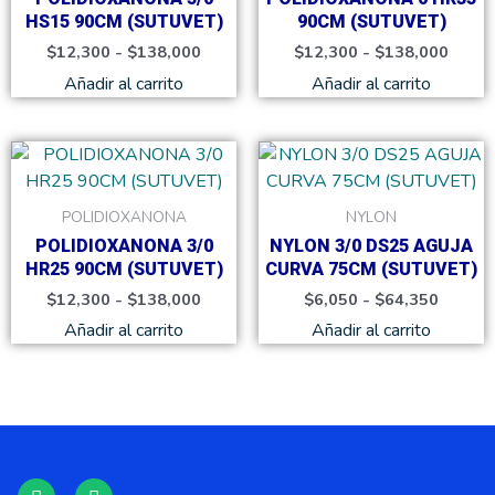
Las
Las
HS15 90CM (SUTUVET)
90CM (SUTUVET)
opciones
opcione
$
12,300
-
$
138,000
$
12,300
-
$
138,000
se
se
Añadir al carrito
Añadir al carrito
pueden
pueden
elegir
elegir
en
en
Rango
Rango
Este
Este
de
de
la
la
producto
product
precios:
precios
página
página
tiene
tiene
desde
desde
POLIDIOXANONA
NYLON
de
de
$12,300
$6,050
múltiples
múltiple
POLIDIOXANONA 3/0
NYLON 3/0 DS25 AGUJA
hasta
hasta
producto
product
variantes.
variante
$138,000
$64,35
HR25 90CM (SUTUVET)
CURVA 75CM (SUTUVET)
Las
Las
$
12,300
-
$
138,000
$
6,050
-
$
64,350
opciones
opcione
Añadir al carrito
Añadir al carrito
se
se
pueden
pueden
elegir
elegir
en
en
la
la
página
página
F
I