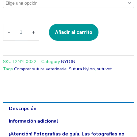
DS15
AGUJA
CURVA
-
+
Añadir al carrito
75CM
(SUTUVET)
cantidad
SKU
L2NYL0032
Category
NYLON
Tags
Comprar sutura veterinaria
,
Sutura Nylon
,
sutuvet
Descripción
Información adicional
¡Atención! Fotografías de guía. Las fotografías no