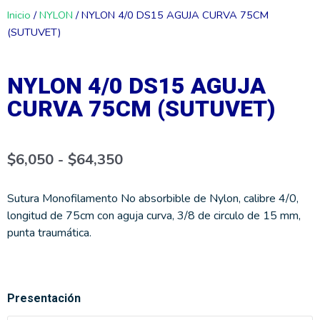
Inicio
/
NYLON
/ NYLON 4/0 DS15 AGUJA CURVA 75CM
(SUTUVET)
NYLON 4/0 DS15 AGUJA
CURVA 75CM (SUTUVET)
Rango
$
6,050
-
$
64,350
de
precios:
desde
$6,050
Sutura Monofilamento No absorbible de Nylon, calibre 4/0,
hasta
longitud de 75cm con aguja curva, 3/8 de circulo de 15 mm,
$64,350
punta traumática.
NYLON
Presentación
4/0