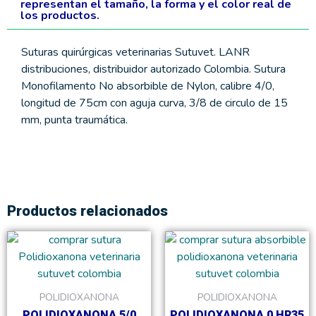
representan el tamaño, la forma y el color real de
los productos.
Suturas quirúrgicas veterinarias Sutuvet. LANR
distribuciones, distribuidor autorizado Colombia. Sutura
Monofilamento No absorbible de Nylon, calibre 4/0,
longitud de 75cm con aguja curva, 3/8 de circulo de 15
mm, punta traumática.
Productos relacionados
Rango
Rang
Este
Este
de
de
producto
product
precios:
precio
tiene
tiene
desde
desde
$12,300
$12,3
múltiples
múltiple
POLIDIOXANONA
POLIDIOXANONA
hasta
hasta
variantes.
variante
$138,000
$138,
POLIDIOXANONA 5/0
POLIDIOXANONA 0 HR35