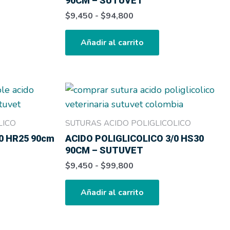
90CM – SUTUVET
$94,800
Las
$
9,450
-
$
94,800
iones
opciones
se
Añadir al carrito
den
pueden
ir
elegir
en
Rango
e
Este
la
de
ducto
producto
precios:
ina
página
e
tiene
desde
LICO
SUTURAS ACIDO POLIGLICOLICO
de
$9,450
tiples
múltiples
0 HR25 90cm
ACIDO POLIGLICOLICO 3/0 HS30
ducto
producto
hasta
antes.
variantes.
90CM – SUTUVET
$99,800
Las
$
9,450
-
$
99,800
iones
opciones
se
Añadir al carrito
den
pueden
ir
elegir