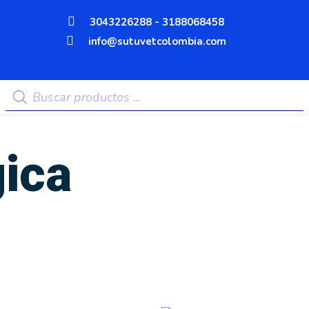
3043226288 - 3188068458
info@sutuvetcolombia.com
Búsqueda
de
productos
gica