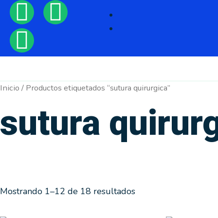
F
H
I
Ir
al
a
o
n
contenido
c
m
s
e
e
t
Inicio
/ Productos etiquetados “sutura quirurgica”
b
a
sutura quirur
o
g
o
r
k
a
Mostrando 1–12 de 18 resultados
m