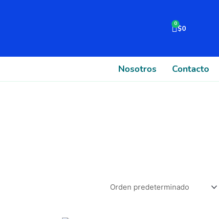
Cart
$
0
Nosotros
Contacto