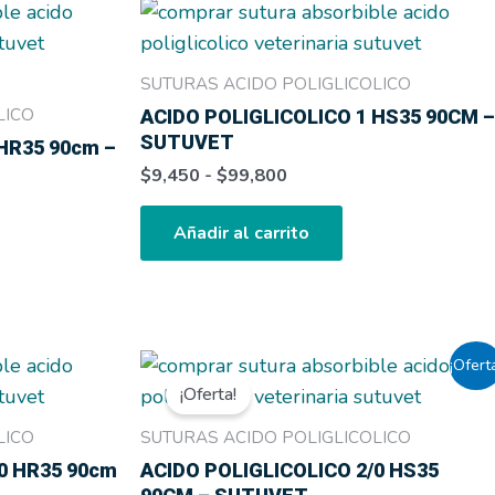
Rango
e
Este
de
ducto
producto
precios:
e
tiene
desde
SUTURAS ACIDO POLIGLICOLICO
$9,450
tiples
múltiples
LICO
ACIDO POLIGLICOLICO 1 HS35 90CM –
hasta
antes.
variantes.
SUTUVET
$99,800
HR35 90cm –
Las
$
9,450
-
$
99,800
iones
opciones
se
Añadir al carrito
den
pueden
ir
elegir
en
la
Rango
e
Este
¡Ofert
ina
página
de
ducto
producto
¡Oferta!
precios:
de
e
tiene
desde
LICO
SUTURAS ACIDO POLIGLICOLICO
ducto
producto
$9,450
tiples
múltiples
0 HR35 90cm
ACIDO POLIGLICOLICO 2/0 HS35
hasta
antes.
variantes.