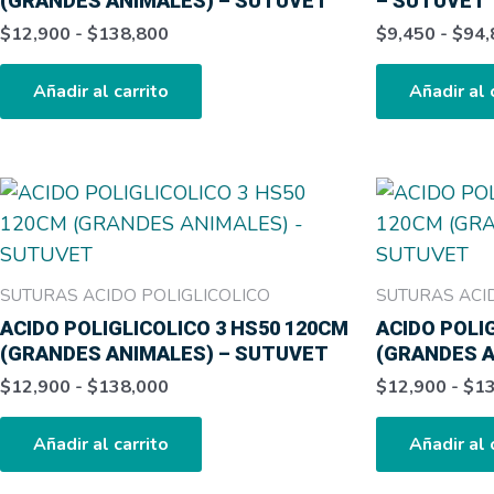
(GRANDES ANIMALES) – SUTUVET
– SUTUVET
$138,800
Las
$
12,900
-
$
138,800
$
9,450
-
$
94,
opciones
se
Añadir al carrito
Añadir al 
pueden
elegir
en
Rango
Este
la
de
producto
precios:
página
tiene
desde
de
$12,900
múltiples
SUTURAS ACIDO POLIGLICOLICO
SUTURAS ACI
producto
hasta
variantes.
$138,000
ACIDO POLIGLICOLICO 3 HS50 120CM
ACIDO POLI
Las
(GRANDES ANIMALES) – SUTUVET
(GRANDES A
opciones
$
12,900
-
$
138,000
$
12,900
-
$
1
se
pueden
Añadir al carrito
Añadir al 
elegir