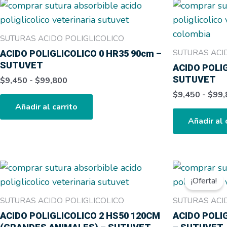
Rango
Este
de
producto
precios:
tiene
desde
SUTURAS ACIDO POLIGLICOLICO
$9,450
múltiples
SUTURAS ACI
ACIDO POLIGLICOLICO 0 HR35 90cm –
hasta
variantes.
SUTUVET
$99,800
ACIDO POLIG
Las
SUTUVET
$
9,450
-
$
99,800
opciones
$
9,450
-
$
99,
se
Añadir al carrito
pueden
Añadir al 
elegir
en
la
Rango
Este
página
de
producto
¡Oferta!
precios:
de
tiene
desde
SUTURAS ACIDO POLIGLICOLICO
SUTURAS ACI
producto
$12,900
múltiples
ACIDO POLIGLICOLICO 2 HS50 120CM
ACIDO POLIG
hasta
variantes.