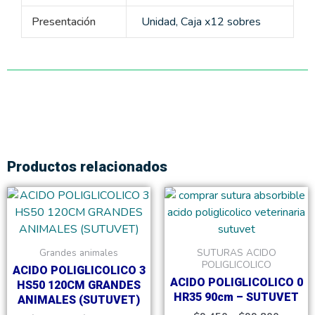
Presentación
Unidad, Caja x12 sobres
Productos relacionados
Rango
Rango
Este
Este
de
de
producto
product
precios:
precios
tiene
tiene
desde
desde
$12,900
$9,450
múltiples
múltiple
Grandes animales
SUTURAS ACIDO
hasta
hasta
variantes.
variante
POLIGLICOLICO
$138,000
$99,80
ACIDO POLIGLICOLICO 3
Las
Las
ACIDO POLIGLICOLICO 0
HS50 120CM GRANDES
opciones
opcione
HR35 90cm – SUTUVET
ANIMALES (SUTUVET)
se
se