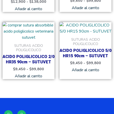
$
9,450
-
$
99,800
$
12,900
-
$
138,000
pueden
pueden
Añadir al carrito
Añadir al carrito
elegir
elegir
en
en
la
la
Rango
Rango
Este
Este
de
de
página
página
producto
product
precios:
precios
de
de
tiene
tiene
desde
desde
SUTURAS ACIDO
producto
product
$9,450
$9,450
múltiples
múltiple
POLIGLICOLICO
SUTURAS ACIDO
hasta
hasta
variantes.
variante
POLIGLICOLICO
ACIDO POLIGLICOLICO 5/0
$99,800
$99,80
Las
Las
HR15 90cm – SUTUVET
ACIDO POLIGLICOLICO 2/0
opciones
opcione
HR35 90cm – SUTUVET
$
9,450
-
$
99,800
se
se
$
9,450
-
$
99,800
Añadir al carrito
pueden
pueden
Añadir al carrito
elegir
elegir
en
en
la
la
página
página
de
de
producto
product
F
I