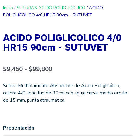
Inicio
/
SUTURAS ACIDO POLIGLICOLICO
/ ACIDO
POLIGLICOLICO 4/0 HR15 90cm – SUTUVET
ACIDO POLIGLICOLICO 4/0
HR15 90cm - SUTUVET
Rango
$
9,450
-
$
99,800
de
precios:
desde
$9,450
Sutura Multifilamento Absorbible de Ácido Poliglicólico,
hasta
calibre 4/0, longitud de 90cm con aguja curva, medio circulo
$99,800
de 15 mm, punta atraumática.
ACIDO
Presentación