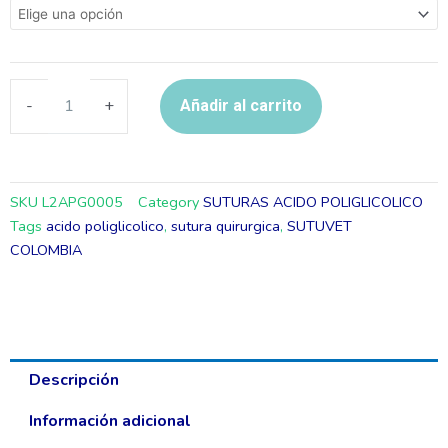
POLIGLICOLICO
4/0
HR15
90cm
-
+
Añadir al carrito
-
SUTUVET
cantidad
SKU
L2APG0005
Category
SUTURAS ACIDO POLIGLICOLICO
Tags
acido poliglicolico
,
sutura quirurgica
,
SUTUVET
COLOMBIA
Descripción
Información adicional