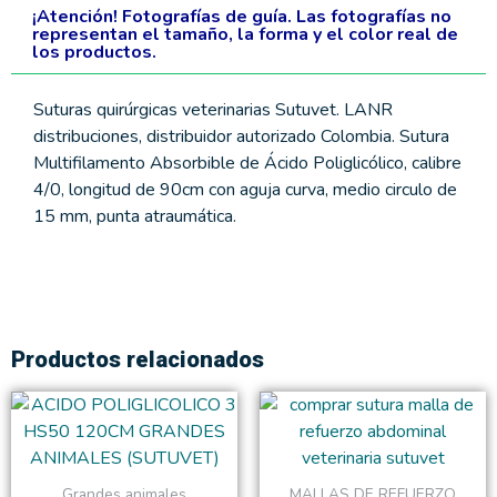
¡Atención! Fotografías de guía. Las fotografías no
representan el tamaño, la forma y el color real de
los productos.
Suturas quirúrgicas veterinarias Sutuvet. LANR
distribuciones, distribuidor autorizado Colombia. Sutura
Multifilamento Absorbible de Ácido Poliglicólico, calibre
4/0, longitud de 90cm con aguja curva, medio circulo de
15 mm, punta atraumática.
Productos relacionados
Rango
Este
de
producto
precios:
tiene
desde
$12,900
múltiples
Grandes animales
MALLAS DE REFUERZO