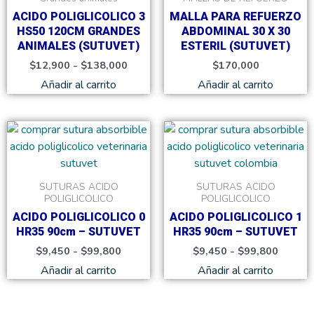
hasta
variantes.
$138,000
ACIDO POLIGLICOLICO 3
MALLA PARA REFUERZO
Las
HS50 120CM GRANDES
ABDOMINAL 30 X 30
opciones
ANIMALES (SUTUVET)
ESTERIL (SUTUVET)
se
$
12,900
-
$
138,000
$
170,000
pueden
Añadir al carrito
Añadir al carrito
elegir
en
la
Rango
Rango
Este
Este
de
de
página
producto
product
precios:
precios
de
tiene
tiene
desde
desde
producto
$9,450
$9,450
múltiples
múltiple
SUTURAS ACIDO
SUTURAS ACIDO
hasta
hasta
variantes.
variante
POLIGLICOLICO
POLIGLICOLICO
$99,800
$99,80
Las
Las
ACIDO POLIGLICOLICO 0
ACIDO POLIGLICOLICO 1
opciones
opcione
HR35 90cm – SUTUVET
HR35 90cm – SUTUVET
se
se
$
9,450
-
$
99,800
$
9,450
-
$
99,800
pueden
pueden
Añadir al carrito
Añadir al carrito
elegir
elegir
en
en