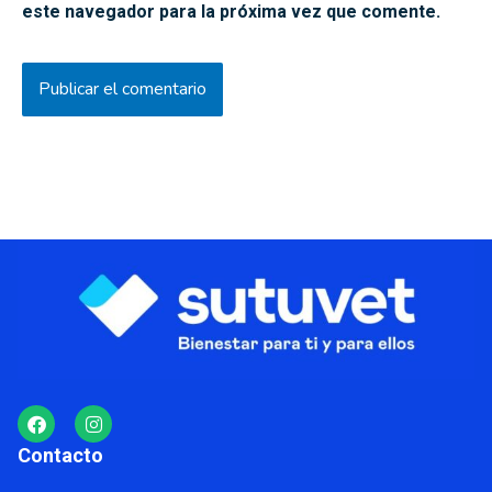
este navegador para la próxima vez que comente.
F
I
a
n
c
s
Contacto
e
t
b
a