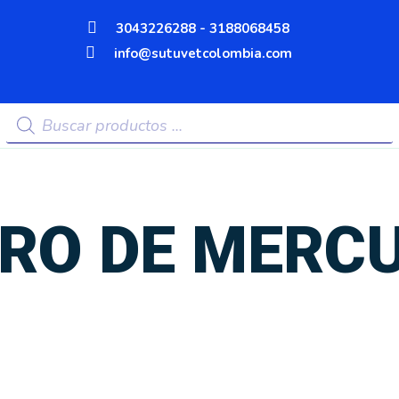
3043226288 - 3188068458
info@sutuvetcolombia.com
Búsqueda
de
productos
O DE MERCU