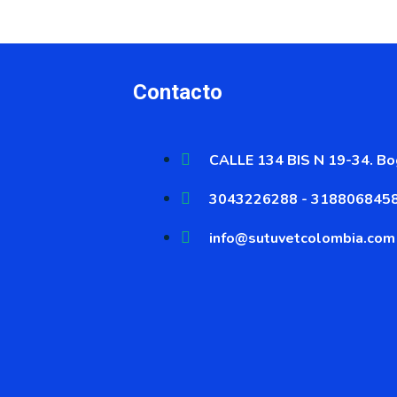
Contacto
CALLE 134 BIS N 19-34. Bog
3043226288 - 318806845
info@sutuvetcolombia.com
s el único distribuid
 territorio nacional