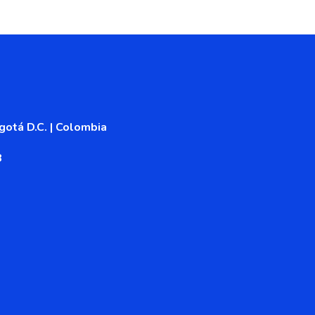
otá D.C. | Colombia
8
or autorizado de la
 colombiano. La