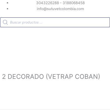
3043226288 - 3188068458
info@sutuvetcolombia.com
Búsqueda
de
productos
 2 DECORADO (VETRAP COBAN)