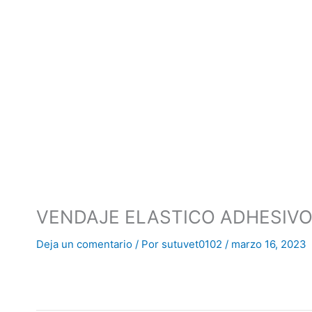
F
I
H
Ir
al
a
n
o
contenido
c
s
m
e
t
e
b
a
o
g
o
r
VENDAJE ELASTICO ADHESIVO
Deja un comentario
/ Por
sutuvet0102
/
marzo 16, 2023
k
a
m